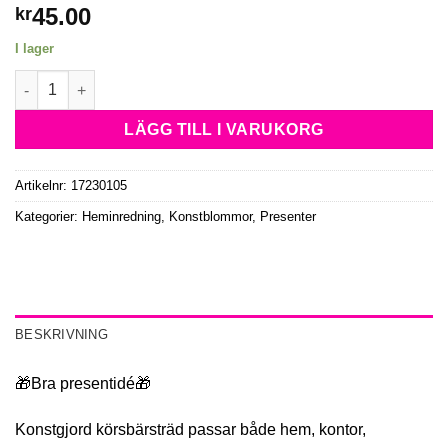
45.00
kr
I lager
Bonsai Träd Cherry Blossom i Vit Kruka mängd
LÄGG TILL I VARUKORG
Artikelnr:
17230105
Kategorier:
Heminredning
,
Konstblommor
,
Presenter
BESKRIVNING
🎁Bra presentidé🎁
Konstgjord körsbärsträd passar både hem, kontor,