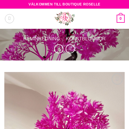
Skip
VÄLKOMMEN TILL BOUTIQUE ROSELLE
to
content
0
HEMINREDNING
/
KONSTBLOMMOR
Add to
wishlist