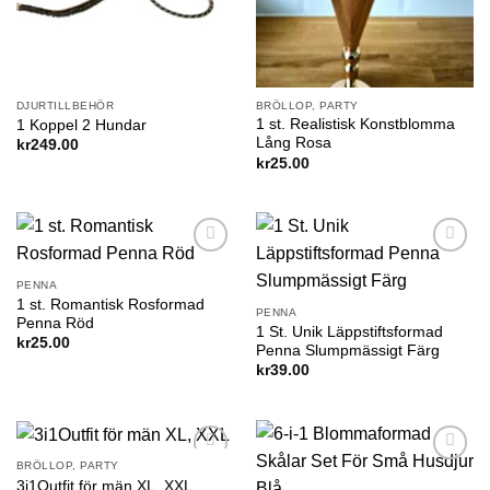
DJURTILLBEHÖR
BRÖLLOP, PARTY
1 st. Realistisk Konstblomma
1 Koppel 2 Hundar
Lång Rosa
kr
249.00
kr
25.00
Add to
Add to
wishlist
wishlist
PENNA
1 st. Romantisk Rosformad
PENNA
Penna Röd
1 St. Unik Läppstiftsformad
kr
25.00
Penna Slumpmässigt Färg
kr
39.00
BRÖLLOP, PARTY
Add to
Add to
3i1Outfit för män XL, XXL
wishlist
wishlist