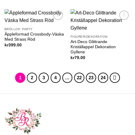
Add to
Add to
wishlist
wishlist
BRÖLLOP, PARTY
Äppleformad Crossbody-Väska
FIGURER/DEKORATION
Med Strass Röd
Art-Deco Glittrande
kr
399.00
Kriställappel Dekoration
Gyllene
kr
79.00
1
2
3
4
…
22
23
24