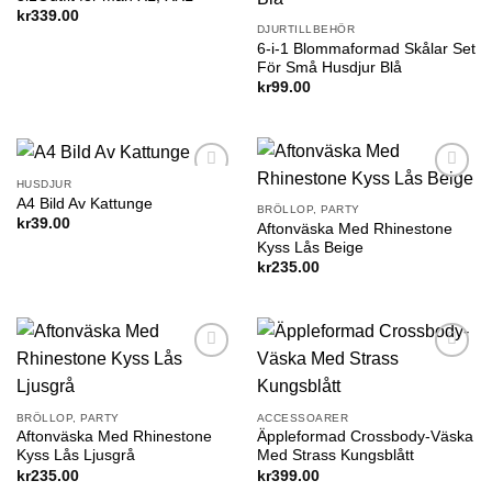
kr
339.00
DJURTILLBEHÖR
6-i-1 Blommaformad Skålar Set
För Små Husdjur Blå
kr
99.00
HUSDJUR
Add to
Add to
A4 Bild Av Kattunge
wishlist
wishlist
BRÖLLOP, PARTY
kr
39.00
Aftonväska Med Rhinestone
Kyss Lås Beige
kr
235.00
Add to
Add to
wishlist
wishlist
BRÖLLOP, PARTY
ACCESSOARER
Aftonväska Med Rhinestone
Äppleformad Crossbody-Väska
Kyss Lås Ljusgrå
Med Strass Kungsblått
kr
235.00
kr
399.00