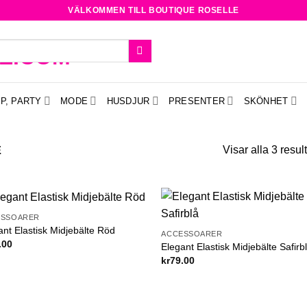
VÄLKOMMEN TILL BOUTIQUE ROSELLE
P, PARTY
MODE
HUSDJUR
PRESENTER
SKÖNHET
E
Visar alla 3 result
ESSOARER
Add to
Ad
ant Elastisk Midjebälte Röd
ACCESSOARER
wishlist
wish
.00
Elegant Elastisk Midjebälte Safirb
kr
79.00