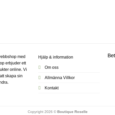
Bet
h webbshop med
Hjälp & information
p erbjuder ett
Om oss
ukter online. Vi
att skapa sin
Allmänna Villkor
ndra.
Kontakt
Copyright 2026 ©
Boutique Roselle