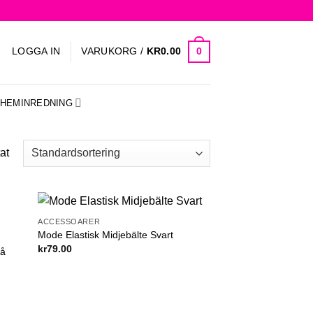
0
LOGGA IN
VARUKORG /
KR
0.00
HEMINREDNING
at
ACCESSOARER
d to
Add to
Mode Elastisk Midjebälte Svart
list
wishlist
kr
79.00
lå