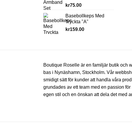
kr
75.00
Basebollkeps Med
Tryckta "A"
kr
159.00
Boutique Roselle är en familjär butik oc
bas i Nynäshamn, Stockholm. Vår webbsho
smidigt sätt för kunder att handla våra prod
grundades av ett team med en passion för 
egen stil och en önskan att dela det med a