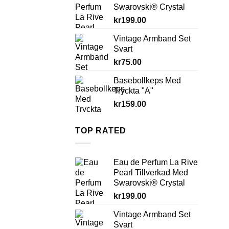
Swarovski® Crystal
kr
199.00
Vintage Armband Set
Svart
kr
75.00
Basebollkeps Med
Tryckta "A"
kr
159.00
TOP RATED
Eau de Perfum La Rive
Pearl Tillverkad Med
Swarovski® Crystal
kr
199.00
Vintage Armband Set
Svart