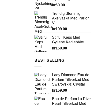
kr
60.00
Trendig Blommig
Axelväska Med Pärlor
Vit
kr
199.00
Stilfull Keps Med
Gyllene Kedjebälte
kr
150.00
BEST SELLING
Lady Diamond Eau de
Parfum Tillverkad Med
Swarovski® Crystal
kr
159.00
Eau de Perfum La Rive
Pearl Tillverkad Med