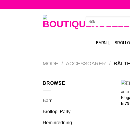
Skip
to
content
Sök
efter:
BARN
BRÖLLO
MODE
/
ACCESSOARER
/
BÄLT
BROWSE
ACC
Eleg
Barn
kr
79
Bröllop, Party
Heminredning