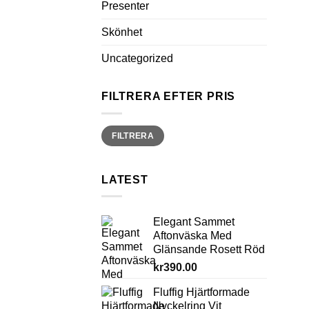
Presenter
Skönhet
Uncategorized
FILTRERA EFTER PRIS
Min
Max
FILTRERA
pris
pris
LATEST
Elegant Sammet
Aftonväska Med
Glänsande Rosett Röd
kr
390.00
Fluffig Hjärtformade
Nyckelring Vit