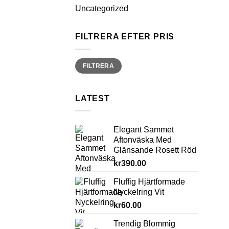
Uncategorized
FILTRERA EFTER PRIS
Min
Max
FILTRERA
pris
pris
LATEST
Elegant Sammet
Aftonväska Med
Glänsande Rosett Röd
kr
390.00
Fluffig Hjärtformade
Nyckelring Vit
kr
60.00
Trendig Blommig