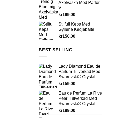
Axelväska Med Pärlor
Vit
kr
199.00
Stilfull Keps Med
Gyllene Kedjebälte
kr
150.00
BEST SELLING
Lady Diamond Eau de
Parfum Tillverkad Med
Swarovski® Crystal
kr
159.00
Eau de Perfum La Rive
Pearl Tillverkad Med
Swarovski® Crystal
kr
199.00