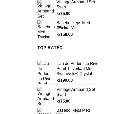
Vintage Armband Set
Svart
kr
75.00
Basebollkeps Med
Tryckta "A"
kr
159.00
TOP RATED
Eau de Perfum La Rive
Pearl Tillverkad Med
Swarovski® Crystal
kr
199.00
Vintage Armband Set
Svart
kr
75.00
Basebollkeps Med