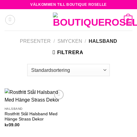
Skip
VÄLKOMMEN TILL BOUTIQUE ROSELLE
to
content
0
PRESENTER
/
SMYCKEN
/
HALSBAND
FILTRERA
Add to
wishlist
HALSBAND
Rostfritt Stål Halsband Med
Hänge Strass Dekor
kr
39.00