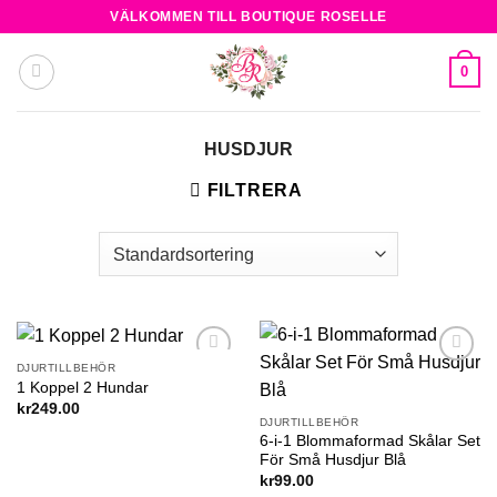
Skip
VÄLKOMMEN TILL BOUTIQUE ROSELLE
to
content
0
HUSDJUR
FILTRERA
DJURTILLBEHÖR
Add to
Add to
1 Koppel 2 Hundar
wishlist
wishlist
kr
249.00
DJURTILLBEHÖR
6-i-1 Blommaformad Skålar Set
För Små Husdjur Blå
kr
99.00