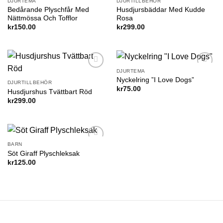
DJURTEMA
DJURTILLBEHÖR
Bedårande Plyschfår Med
Husdjursbäddar Med Kudde
Nättmössa Och Tofflor
Rosa
kr
150.00
kr
299.00
DJURTEMA
Add to
Add to
Nyckelring ”I Love Dogs”
wishlist
wishlist
DJURTILLBEHÖR
kr
75.00
Husdjurshus Tvättbart Röd
kr
299.00
BARN
Add to
Söt Giraff Plyschleksak
wishlist
kr
125.00