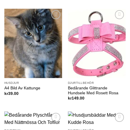
Add to
Add to
wishlist
wishlist
HUSDJUR
DJURTILLBEHÖR
Bedårande Glittrande
A4 Bild Av Kattunge
Hundsele Med Rosett Rosa
kr
39.00
kr
149.00
Add to
Add to
wishlist
wishlist