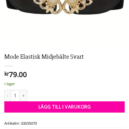
Mode Elastisk Midjebälte Svart
79.00
kr
I lager
Mode Elastisk Midjebälte Svart mängd
LÄGG TILL I VARUKORG
Artikelnr:
33035070