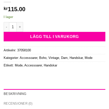
115.00
kr
I lager
Vintage Långa Snörade Handskar Svart mängd
LÄGG TILL I VARUKORG
Artikelnr:
37058100
Kategorier:
Accessoarer
,
Boho, Vintage
,
Dam
,
Handskar
,
Mode
Etikett:
Mode, Accessoarer, Handskar
BESKRIVNING
RECENSIONER (0)