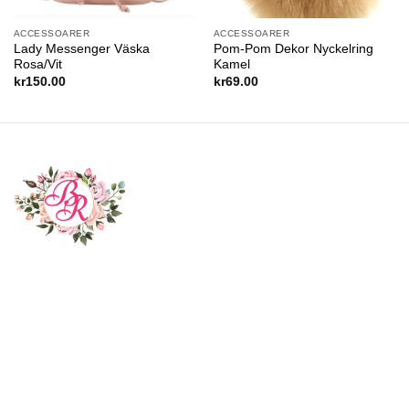
ACCESSOARER
ACCESSOARER
Lady Messenger Väska
Pom-Pom Dekor Nyckelring
Rosa/Vit
Kamel
kr
150.00
kr
69.00
Boutique Roselle är en familjär butik och webbshop med
bas i Nynäshamn, Stockholm. Vår webbshop erbjuder ett
smidigt sätt för kunder att handla våra produkter online. Vi
grundades av ett team med en passion för att skapa sin
egen stil och en önskan att dela det med andra.