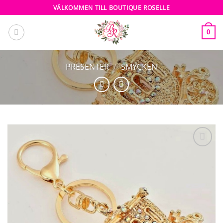
Skip
VÄLKOMMEN TILL BOUTIQUE ROSELLE
to
content
0
PRESENTER
/
SMYCKEN
Add to
wishlist