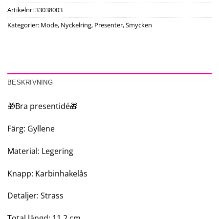
Artikelnr:
33038003
Kategorier:
Mode
,
Nyckelring
,
Presenter
,
Smycken
BESKRIVNING
🎁Bra presentidé🎁
Färg: Gyllene
Material: Legering
Knapp: Karbinhakelås
Detaljer: Strass
Total längd: 11,2 cm