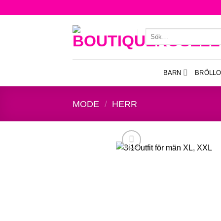
Skip
to
content
Sök
efter:
BARN
BRÖLLO
MODE
/
HERR