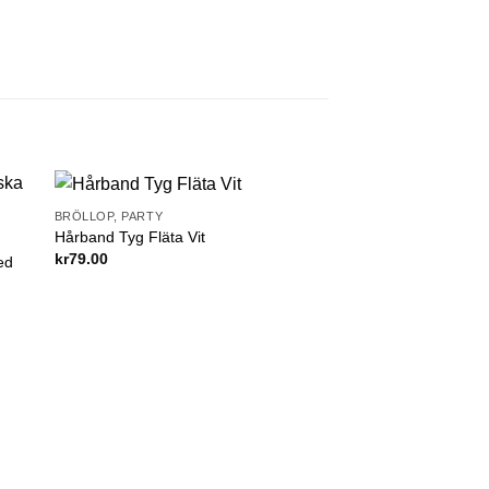
BRÖLLOP, PARTY
 to
Add to
Hårband Tyg Fläta Vit
ist
wishlist
kr
79.00
ed