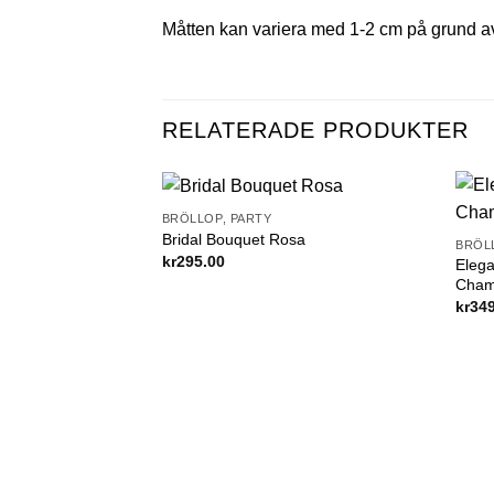
Måtten kan variera med 1-2 cm på grund a
RELATERADE PRODUKTER
BRÖLLOP, PARTY
Add to
Bridal Bouquet Rosa
BRÖL
wishlist
kr
295.00
Elega
Cham
kr
34