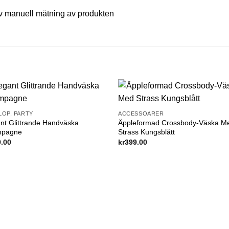
v manuell mätning av produkten
Add to
Add
LOP, PARTY
ACCESSOARER
wishlist
wishl
nt Glittrande Handväska
Äppleformad Crossbody-Väska M
pagne
Strass Kungsblått
9.00
kr
399.00