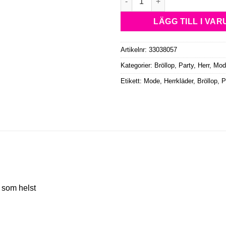
LÄGG TILL I VA
Artikelnr:
33038057
Kategorier:
Bröllop, Party
,
Herr
,
Mod
Etikett:
Mode, Herrkläder, Bröllop, P
t som helst