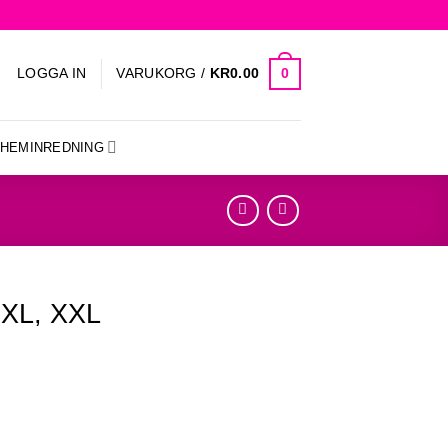
0
LOGGA IN
VARUKORG /
KR
0.00
HEMINREDNING
n XL, XXL
gd