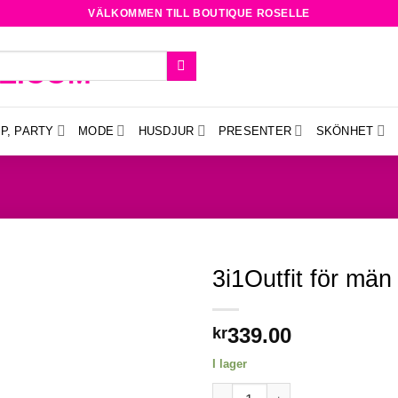
VÄLKOMMEN TILL BOUTIQUE ROSELLE
P, PARTY
MODE
HUSDJUR
PRESENTER
SKÖNHET
3i1Outfit för mä
Add to
339.00
wishlist
kr
I lager
3i1Outfit för män XL, XXL män