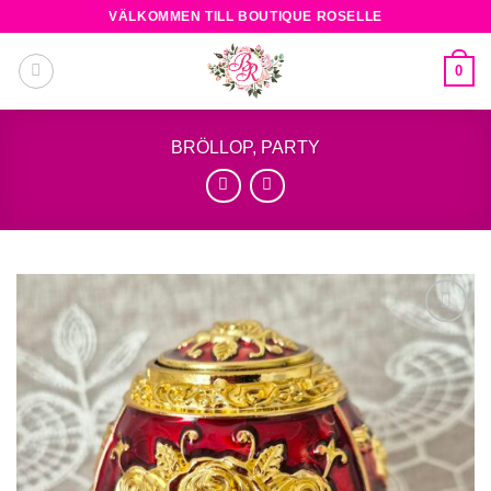
Skip
VÄLKOMMEN TILL BOUTIQUE ROSELLE
to
content
0
BRÖLLOP, PARTY
Add to
wishlist