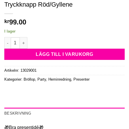
Tryckknapp Röd/Gyllene
99.00
kr
I lager
Elegant Äggformad Tandpetarehållare Med Tryckknapp Röd/Gy
LÄGG TILL I VARUKORG
Artikelnr:
13029001
Kategorier:
Bröllop, Party
,
Heminredning
,
Presenter
BESKRIVNING
🎁Bra presentidé🎁