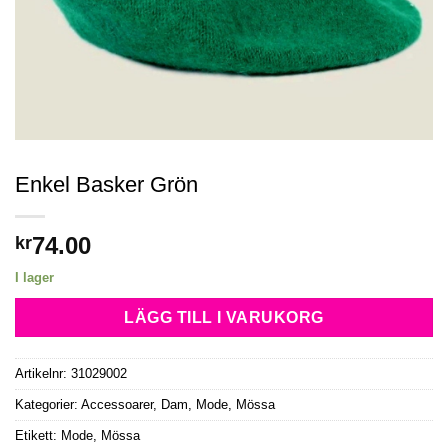
Enkel Basker Grön
74.00
kr
I lager
LÄGG TILL I VARUKORG
Artikelnr:
31029002
Kategorier:
Accessoarer
,
Dam
,
Mode
,
Mössa
Etikett:
Mode, Mössa