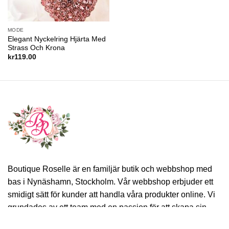
MODE
Elegant Nyckelring Hjärta Med
Strass Och Krona
kr
119.00
Boutique Roselle är en familjär butik och webbshop med
bas i Nynäshamn, Stockholm. Vår webbshop erbjuder ett
smidigt sätt för kunder att handla våra produkter online. Vi
grundades av ett team med en passion för att skapa sin
egen stil och en önskan att dela det med andra.