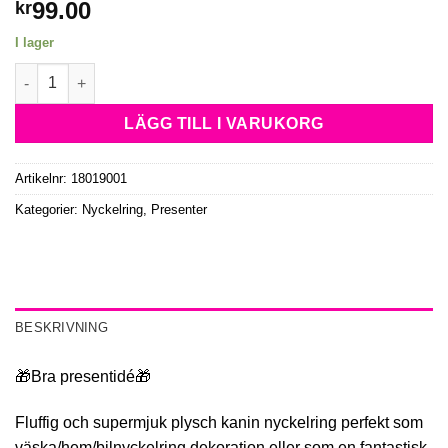
99.00
kr
I lager
👛Bedårande Plyschkanin Nyckelring Rosa mängd
LÄGG TILL I VARUKORG
Artikelnr:
18019001
Kategorier:
Nyckelring
,
Presenter
BESKRIVNING
🎁Bra presentidé🎁
Fluffig och supermjuk plysch kanin nyckelring perfekt som
väska/hem/bilnyckelring dekoration eller som en fantastisk