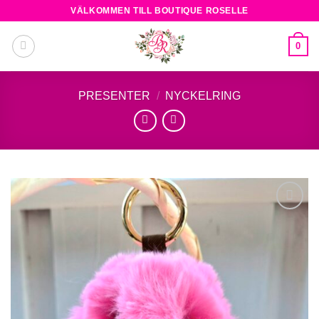
Skip
VÄLKOMMEN TILL BOUTIQUE ROSELLE
to
content
0
PRESENTER
/
NYCKELRING
Add to
wishlist