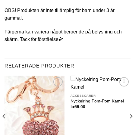
OBS! Produkten är inte tillämplig för barn under 3 år
gammal.
Färgerna kan variera något beroende på belysning och
skärm. Tack för förståelse🌸
RELATERADE PRODUKTER
Add to
Add to
wishlist
wishlist
ACCESSOARER
Nyckelring Pom-Pom Kamel
kr
59.00