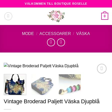
Skip
VÄLKOMMEN TILL BOUTIQUE ROSELLE
to
content
0
MODE
/
ACCESSOARER
/
VÄSKA
Add to
wishlist
Vintage Broderad Paljett Väska Djupblå