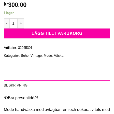
300.00
kr
I lager
Vintage Broderad Paljett Väska Djupblå mängd
LÄGG TILL I VARUKORG
Artikelnr:
32045301
Kategorier:
Boho, Vintage
,
Mode
,
Väska
BESKRIVNING
🎁Bra presentidé🎁
Mode handväska med avtagbar rem och dekorativ tofs med