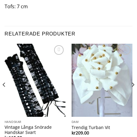
Tofs: 7 cm
RELATERADE PRODUKTER
Add to
Add to
wishlist
wishlist
HANDSKAR
DAM
Vintage Långa Snörade
Trendig Turban Vit
Handskar Svart
kr
209.00