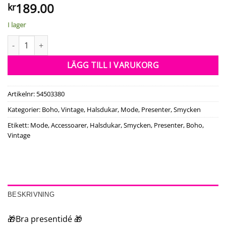
189.00
kr
I lager
Elegant Stilfull Smycken Halsduk Vit mängd
LÄGG TILL I VARUKORG
Artikelnr:
54503380
Kategorier:
Boho, Vintage
,
Halsdukar
,
Mode
,
Presenter
,
Smycken
Etikett:
Mode, Accessoarer, Halsdukar, Smycken, Presenter, Boho,
Vintage
BESKRIVNING
🎁Bra presentidé 🎁