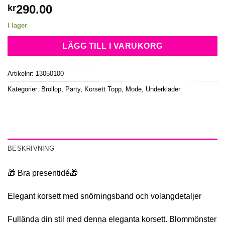
290.00
kr
I lager
LÄGG TILL I VARUKORG
Artikelnr:
13050100
Kategorier:
Bröllop, Party
,
Korsett Topp
,
Mode
,
Underkläder
BESKRIVNING
🎁 Bra presentidé🎁
Elegant korsett med snörningsband och volangdetaljer
Fullända din stil med denna eleganta korsett. Blommönster