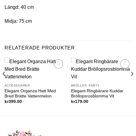
Längd: 40 cm
Midja: 75 cm
RELATERADE PRODUKTER
Add to
Add to
wishlist
wishlist
ACCESSOARER
BRÖLLOP, PARTY
Elegant Organza Hatt Med
Elegant Ringbärare Kuddar
Bred Brätte Vattenmelon
Bröllopsrosblomma Vit
kr
399.00
kr
179.00