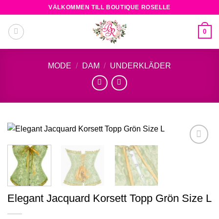
Skip
VÄLKOMMEN TILL BOUTIQUE ROSELLE
to
content
0
MODE
/
DAM
/
UNDERKLÄDER
Add to
wishlist
Elegant Jacquard Korsett Topp Grön Size L