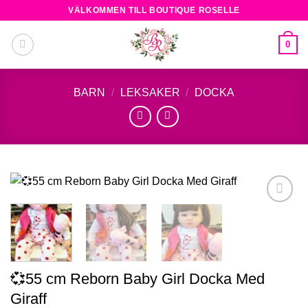
Skip
VÄLKOMMEN TILL BOUTIQUE ROSELLE
to
content
0
BARN
/
LEKSAKER
/
DOCKA
Add to
wishlist
💞55 cm Reborn Baby Girl Docka Med
Giraff