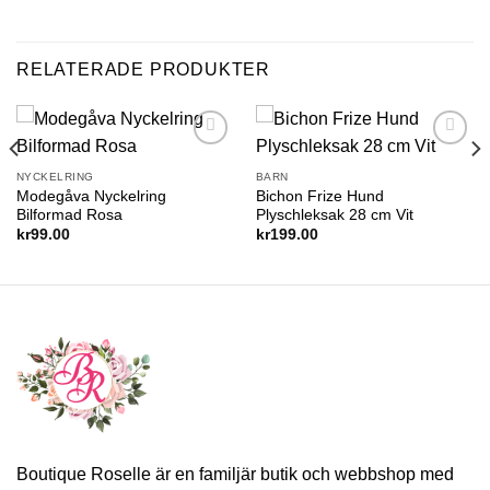
RELATERADE PRODUKTER
Add to
Add to
wishlist
wishlist
NYCKELRING
BARN
Modegåva Nyckelring
Bichon Frize Hund
Bilformad Rosa
Plyschleksak 28 cm Vit
kr
99.00
kr
199.00
Boutique Roselle är en familjär butik och webbshop med