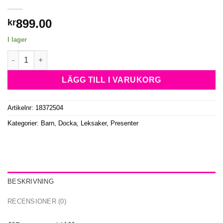
899.00
kr
I lager
💞55 cm Reborn Baby Girl Docka Med Giraff mängd
LÄGG TILL I VARUKORG
Artikelnr:
18372504
Kategorier:
Barn
,
Docka
,
Leksaker
,
Presenter
BESKRIVNING
RECENSIONER (0)