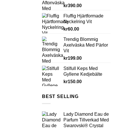
kr
390.00
Fluffig Hjärtformade
Nyckelring Vit
kr
60.00
Trendig Blommig
Axelväska Med Pärlor
Vit
kr
199.00
Stilfull Keps Med
Gyllene Kedjebälte
kr
150.00
BEST SELLING
Lady Diamond Eau de
Parfum Tillverkad Med
Swarovski® Crystal