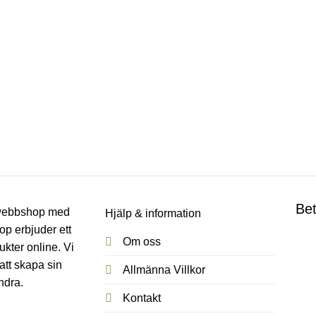
Bet
h webbshop med
Hjälp & information
p erbjuder ett
Om oss
ukter online. Vi
att skapa sin
Allmänna Villkor
ndra.
Kontakt