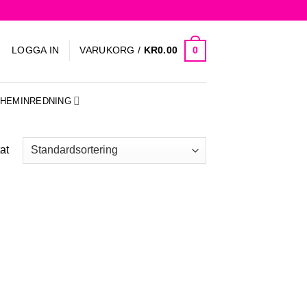
0
LOGGA IN
VARUKORG /
KR
0.00
HEMINREDNING
at