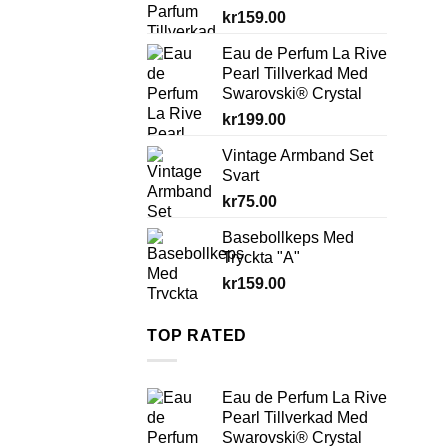
kr
159.00
Eau de Perfum La Rive
Pearl Tillverkad Med
Swarovski® Crystal
kr
199.00
Vintage Armband Set
Svart
kr
75.00
Basebollkeps Med
Tryckta "A"
kr
159.00
TOP RATED
Eau de Perfum La Rive
Pearl Tillverkad Med
Swarovski® Crystal