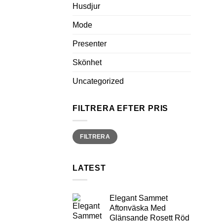
Husdjur
Mode
Presenter
Skönhet
Uncategorized
FILTRERA EFTER PRIS
Min
Max
FILTRERA
pris
pris
LATEST
Elegant Sammet
Aftonväska Med
Glänsande Rosett Röd