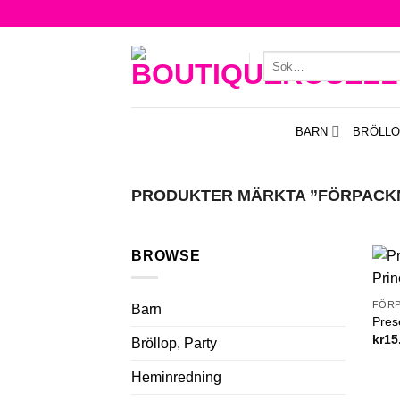
Skip
to
content
Sök
efter:
BARN
BRÖLLO
PRODUKTER MÄRKTA ”FÖRPACK
BROWSE
FÖR
Barn
Pres
kr
15
Bröllop, Party
Heminredning