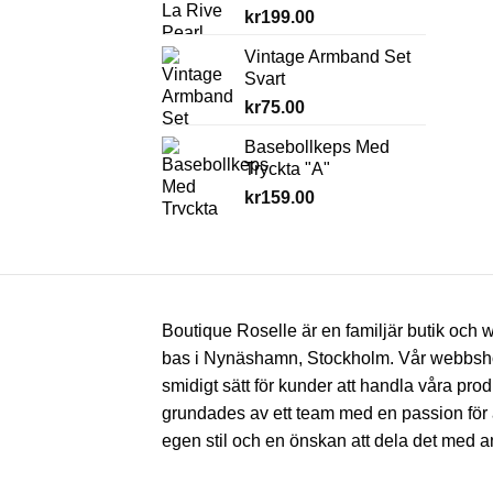
kr
199.00
Vintage Armband Set
Svart
kr
75.00
Basebollkeps Med
Tryckta "A"
kr
159.00
Boutique Roselle är en familjär butik oc
bas i Nynäshamn, Stockholm. Vår webbsho
smidigt sätt för kunder att handla våra prod
grundades av ett team med en passion för 
egen stil och en önskan att dela det med a