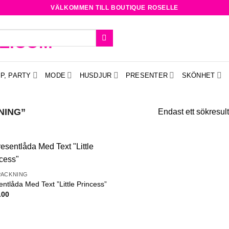
VÄLKOMMEN TILL BOUTIQUE ROSELLE
P, PARTY
MODE
HUSDJUR
PRESENTER
SKÖNHET
NING”
Endast ett sökresult
Add to
PACKNING
wishlist
entlåda Med Text ”Little Princess”
.00