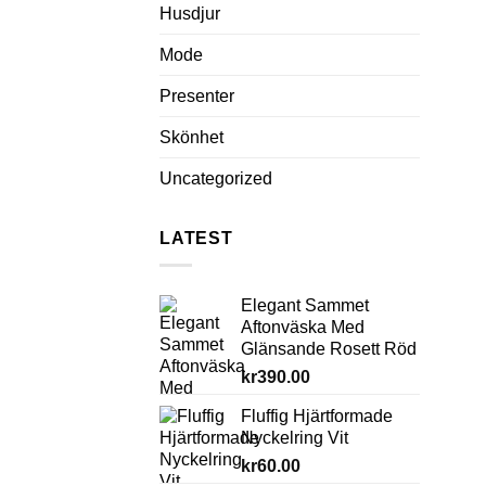
Husdjur
Mode
Presenter
Skönhet
Uncategorized
LATEST
Elegant Sammet
Aftonväska Med
Glänsande Rosett Röd
kr
390.00
Fluffig Hjärtformade
Nyckelring Vit
kr
60.00