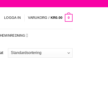
0
LOGGA IN
VARUKORG /
KR
0.00
HEMINREDNING
at