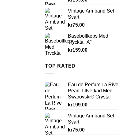
Vintage Armband Set
Svart
kr
75.00
Basebollkeps Med
Tryckta "A"
kr
159.00
TOP RATED
Eau de Perfum La Rive
Pearl Tillverkad Med
Swarovski® Crystal
kr
199.00
Vintage Armband Set
Svart
kr
75.00