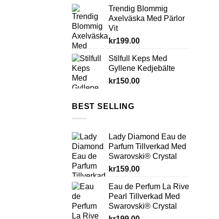
Trendig Blommig
Axelväska Med Pärlor
Vit
kr
199.00
Stilfull Keps Med
Gyllene Kedjebälte
kr
150.00
BEST SELLING
Lady Diamond Eau de
Parfum Tillverkad Med
Swarovski® Crystal
kr
159.00
Eau de Perfum La Rive
Pearl Tillverkad Med
Swarovski® Crystal
kr
199.00