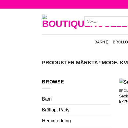
Skip
to
content
Sök
efter:
BARN
BRÖLLO
PRODUKTER MÄRKTA ”MODE, KV
BROWSE
BRÖL
Sexi
Barn
kr
17
Bröllop, Party
Heminredning