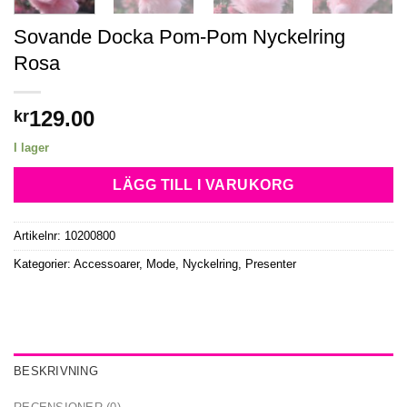
Sovande Docka Pom-Pom Nyckelring
Rosa
129.00
kr
I lager
LÄGG TILL I VARUKORG
Artikelnr:
10200800
Kategorier:
Accessoarer
,
Mode
,
Nyckelring
,
Presenter
BESKRIVNING