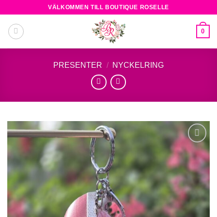
Skip
VÄLKOMMEN TILL BOUTIQUE ROSELLE
to
content
0
PRESENTER
/
NYCKELRING
Add to
wishlist