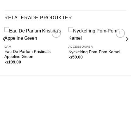
RELATERADE PRODUKTER
Add to
Add to
wishlist
wishlist
DAM
ACCESSOARER
Eau De Parfum Kristina’s
Nyckelring Pom-Pom Kamel
Appeline Green
kr
59.00
kr
199.00
Boutique Roselle är en familjär butik och webbshop med
bas i Nynäshamn, Stockholm. Vår webbshop erbjuder ett
smidigt sätt för kunder att handla våra produkter online. Vi
grundades av ett team med en passion för att skapa sin
egen stil och en önskan att dela det med andra.